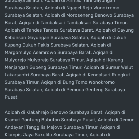
Surabaya Selatan, Aqiqah di Ahmad Yani Gayungan
Surabaya Selatan, Aqiqah di Ngagel Rejo Wonokromo
Surabaya Selatan, Aqiqah di Moroseneng Benowo Surabaya
Barat, Aqiqah di Tambaksari Tambaksari Surabaya Timur.
Aqiqah di Tandes Tandes Surabaya Barat, Aqiqah di Gayung
Kebonsari Gayungan Surabaya Selatan, Aqiqah di Dukuh
Kupang Dukuh Pakis Surabaya Selatan, Aqiqah di
Margomulyo Asemrowo Surabaya Barat, Aqiqah di
Mulyorejo Mulyorejo Surabaya Timur, Aqiqah di Karang
Menjangan Gubeng Surabaya Timur, Aqiqah di Sumur Welut
Lakarsantri Surabaya Barat, Aqiqah di Kendalsari Rungkut
Surabaya Timur, Aqiqah di Bung Tomo Wonokromo
Surabaya Selatan, Aqiqah di Pemuda Genteng Surabaya
Pusat.
Aqiqah di Klakahrejo Benowo Surabaya Barat, Aqiqah di
Kramat Gantung Bubutan Surabaya Pusat, Aqiqah di Jemur
Andayani Tenggilis Mejoyo Surabaya Timur, Aqiqah di
Klampis Jaya Sukolilo Surabaya Timur, Aqiqah di