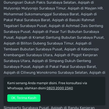
Gunungsari Dukuh Pakis Surabaya Selatan, Aqiqah di
Mulyorejo Mulyorejo Surabaya Timur, Aqiqah di Mayjen HR.
Mohammad Sukomanunggal Surabaya Barat, Aqiqah di
Pakal Pakal Surabaya Barat, Aqiqah di Basuki Rahmat
Tegalsari Surabaya Pusat, Aqiqah di Achmad Jais Genteng
Surabaya Pusat. Aqiqah di Pasar Turi Bubutan Surabaya
Pusat, Aqiqah di Kramat Gantung Bubutan Surabaya Pusat,
Aqiqah di Biliton Gubeng Surabaya Timur, Aqiqah di
Tembaan Bubutan Surabaya Pusat, Aqiqah di Kebonrojo
Krembangan Surabaya Utara, Aqiqah di Pogot Kenjeran
Surabaya Utara, Aqiqah di Simpang Dukuh Genteng
Surabaya Pusat, Aqiqah di Pakal Pakal Surabaya Barat,
Aqiqah di Ciliwung Wonokromo Surabaya Selatan, Aqiqah di
Kapas Krampung Tambaksari Surabaya Timur.
Kami senang Anda mampir disini. Free konsultasi via
Whatsapp, silahkan disini
0823 2000 2340
Aqiqah di Benowo Pakal Surabaya Barat, Aqiqah di
Kranggan Sawahan Surabaya Selatan, Aqiqah di Karah
OK, Terima Kasih
Jambangan Surabaya Selatan, Aqiqah di Pegirian
Simokerto Surabaya Pusat, Aqiqah di Randu Kenjeran