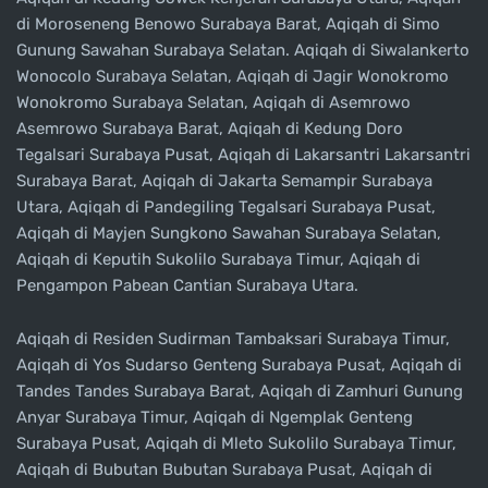
di Moroseneng Benowo Surabaya Barat, Aqiqah di Simo
Gunung Sawahan Surabaya Selatan. Aqiqah di Siwalankerto
Wonocolo Surabaya Selatan, Aqiqah di Jagir Wonokromo
Wonokromo Surabaya Selatan, Aqiqah di Asemrowo
Asemrowo Surabaya Barat, Aqiqah di Kedung Doro
Tegalsari Surabaya Pusat, Aqiqah di Lakarsantri Lakarsantri
Surabaya Barat, Aqiqah di Jakarta Semampir Surabaya
Utara, Aqiqah di Pandegiling Tegalsari Surabaya Pusat,
Aqiqah di Mayjen Sungkono Sawahan Surabaya Selatan,
Aqiqah di Keputih Sukolilo Surabaya Timur, Aqiqah di
Pengampon Pabean Cantian Surabaya Utara.
Aqiqah di Residen Sudirman Tambaksari Surabaya Timur,
Aqiqah di Yos Sudarso Genteng Surabaya Pusat, Aqiqah di
Tandes Tandes Surabaya Barat, Aqiqah di Zamhuri Gunung
Anyar Surabaya Timur, Aqiqah di Ngemplak Genteng
Surabaya Pusat, Aqiqah di Mleto Sukolilo Surabaya Timur,
Aqiqah di Bubutan Bubutan Surabaya Pusat, Aqiqah di