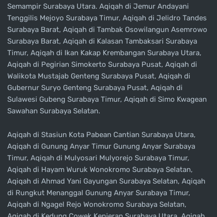
Semampir Surabaya Utara. Aqiqah di Jemur Andayani
Tenggilis Mejoyo Surabaya Timur, Aqiqah di Jelidro Tandes
Surabaya Barat, Aqiqah di Tambak Osowilangun Asemrowo
Surabaya Barat, Aqiqah di Kalasan Tambaksari Surabaya
Timur, Aqiqah di Ikan Kakap Krembangan Surabaya Utara,
Aqiqah di Pegirian Simokerto Surabaya Pusat, Aqiqah di
Walikota Mustajab Genteng Surabaya Pusat, Aqiqah di
Gubernur Suryo Genteng Surabaya Pusat, Aqiqah di
Sulawesi Gubeng Surabaya Timur, Aqiqah di Simo Kwagean
Sawahan Surabaya Selatan.
Aqiqah di Stasiun Kota Pabean Cantian Surabaya Utara,
Aqiqah di Gunung Anyar Timur Gunung Anyar Surabaya
Timur, Aqiqah di Mulyosari Mulyorejo Surabaya Timur,
Aqiqah di Hayam Wuruk Wonokromo Surabaya Selatan,
Aqiqah di Ahmad Yani Gayungan Surabaya Selatan, Aqiqah
di Rungkut Menanggal Gunung Anyar Surabaya Timur,
Aqiqah di Ngagel Rejo Wonokromo Surabaya Selatan,
Aqiqah di Kedung Cowek Kenjeran Surabaya Utara, Aqiqah